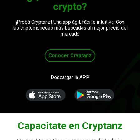
¿Es seguro operar con Cryptanz?
crypto?
¿Cuándo puedo operar en pesos o
¡Probá Cryptanz! Una app ágil, fácil e intuitiva. Con
dólares?
las criptomonedas más buscadas al mejor precio del
mercado
¿Puedo enviar mis criptomonedas a
otras billeteras?
Conocer Cryptanz
¿Cuáles son los canales de contacto si
necesito ayuda?
Descargar la APP
¿Puedo depositar o retirar de cuentas
de terceros en Cryptanz?
Capacitate en Cryptanz